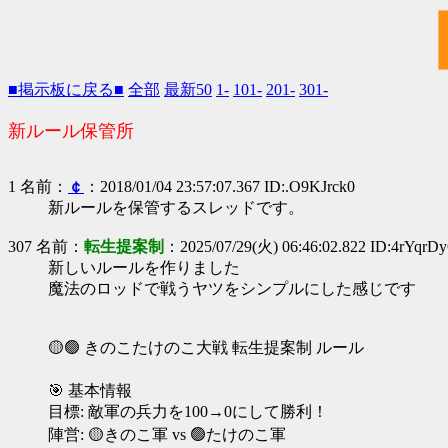
■掲示板に戻る■
全部
最新50
1-
101-
201-
301-
新ルール保管所
1 名前：
￠
：2018/01/04 23:57:07.367 ID:.O9KJrck0
新ルールを保管するスレッドです。
307 名前：
転生提案制
：2025/07/29(火) 06:46:02.822 ID:4rYqrD
新しいルールを作りました
魔法のロッドで戦うヤツをシンプルにした感じです
🟡🟢 きのこたけのこ大戦 転生提案制 ルール
🎯 基本情報
目標: 敵軍の兵力を100→0にして勝利！
陣営: 🟡きのこ軍 vs 🟢たけのこ軍