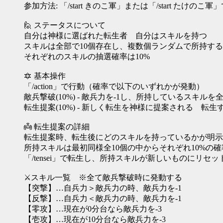
参加方法: 「/start きのこ軍」または「/start たけの
🙋 ステータスについて
自分は神様に選ばれた転生者 自分はスキルを持つ
スキルは全部で10個存在し、複数個ランダムで所持する
それぞれのスキルの抽選確率は10%
🔯 基本操作
「/action」で行動（確率で以下のいずれかが発動）
敵兵撃破(10%) - 敵兵力を-1し、所持しているスキル
転生提案(10%) - 新しく転生を神様に提案される 
👼 転生提案の詳細
転生提案時、転生後にどのスキルを持っているかが明示
所持スキルは最初同様全10個の中からそれぞれ10%の
「/tensei」で転生し、所持スキルが新しいものにリセ
⚔️スキル一覧 ※全て敵兵撃破時に発動する
【突撃】…自兵力＞敵兵力の時、敵兵力を-1
【反撃】…自兵力＜敵兵力の時、敵兵力を-1
【零攻】…現在が0分台なら敵兵力を-3
【壱攻】…現在が10分台なら敵兵力を-3