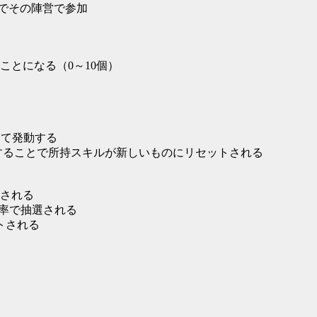
こ軍」でその陣営で参加
ことになる（0～10個）
を全て発動する
転生することで所持スキルが新しいものにリセットされる
される
確率で抽選される
ットされる