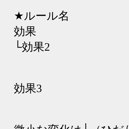
★ルール名
効果
└効果2
効果3