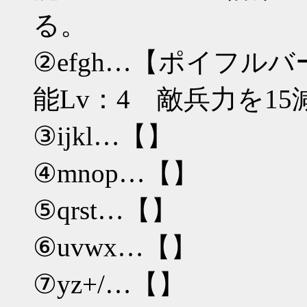
る。
②efgh…【ポイフルバ
能Lv：4 敵兵力を1
③ijkl…【】
④mnop…【】
⑤qrst…【】
⑥uvwx…【】
⑦yz+/…【】