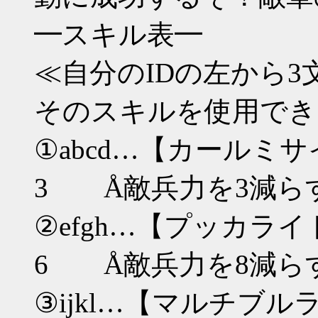
━スキル表━
≪自分のIDの左から
そのスキルを使用でき
①abcd…【カー
3 Å敵兵力を3減ら
②efgh…【プッカ
6 Å敵兵力を8減ら
③ijkl…【マルチブ