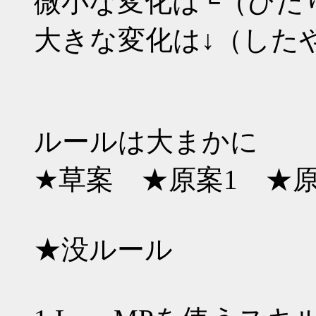
微小な変化は└（ひだ
大きな変化は↓（した
ルールは大まかに
★草案 ★原案1 ★原
★没ルール