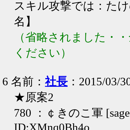
スキル攻撃では：たけのこ
名】
（省略されました・・
ください）
6 名前：
社長
：2015/03/30
★原案2
780 ：￠きのこ軍 [sage]：2
ID:XMnq0Bh4o