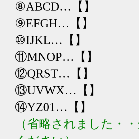
⑧ABCD…【】
⑨EFGH…【】
⑩IJKL…【】
⑪MNOP…【】
⑫QRST…【】
⑬UVWX…【】
⑭YZ01…【】
（省略されました・・