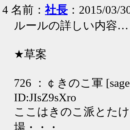
4 名前：
社長
：2015/03/30
ルールの詳しい内容…
★草案
726 ：￠きのこ軍 [sage]：2
ID:JIsZ9sXro
ここはきのこ派とたけ
場・・・