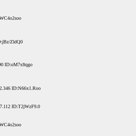
:pWC4o2soo
D:jBz/ZldQ0
90 ID:oM7xftqgo
2.346 ID:N66x1.Roo
7.112 ID:T2jWzF9.0
:pWC4o2soo