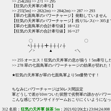
>> 254(2m) >> 271 >> 295
【狂気の天丼軍の牽引】
>> 255[5m] >> 282(2m) >> 284(2m) >> 287 >> 293
【翠の七面鳥軍のパワーチャージ】発動していません
【狂気の天丼軍のパワーチャージ】残り5レス(>> 305ま
【翠の七面鳥軍の合計牽引値】18⇒22
【狂気の天丼軍の合計牽引値】16⇒27
〇 〇
ﾍ├ ┼ ┼ ┼ ╋ ┼ ┼ ┤ﾉ ┼
／> ▲ <＼
>> 255 オーエス！狂気の天丼軍の息が揃う！5m牽引し
>> 278 翠の七面鳥軍のパワーチャージの効果が切れた
★狂気の天丼軍が翠の七面鳥軍より5m優勢です！
ちなみにパワーチャージは50レス間設定
軍どうしで差が10ｍついた状態で劣勢軍の誰かがパワ
こんな感じでワンサイドゲームおこりにくいようになっ
312 名前：
狂気の天丼軍 抹茶 5m
：2021/02/20(土) 23:04:24.00