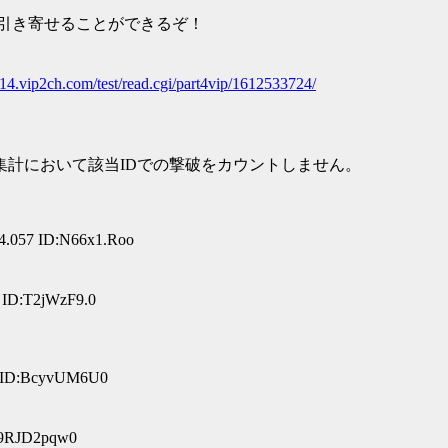
 引き寄せることができるぞ！
x14.vip2ch.com/test/read.cgi/part4vip/1612533724/
、集計において該当IDでの撃破をカウントしません。
4.057 ID:N66x1.Roo
 ID:T2jWzF9.0
0 ID:BcyvUM6U0
:9RJD2pqw0