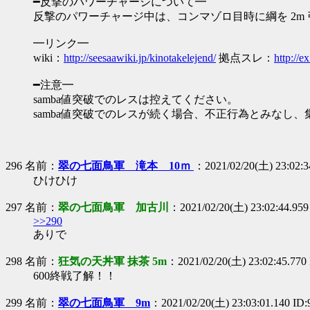
━反撃のパワーチャージについて━
反撃のパワーチャージ中は、コンマゾロ目時に綱を 2m
━リンク━
wiki：
http://seesaawiki.jp/kinotakelejend/
拠点スレ：
http://e
━注意━
samba値突破でのレスは控えてください。
samba値突破でのレスが続く場合、不正行為とみなし
296 名前：
翠の七面鳥軍 滝本 10ｍ
：2021/02/20(土) 23:02:3
ひけひけ
297 名前：
翠の七面鳥軍 加古川
：2021/02/20(土) 23:02:44.959
>>290
ありで
298 名前：
狂気の天丼軍 抹茶 5m
：2021/02/20(土) 23:02:45.77
600終戦了解！！
299 名前：
翠の七面鳥軍 9m
：2021/02/20(土) 23:03:01.140 ID