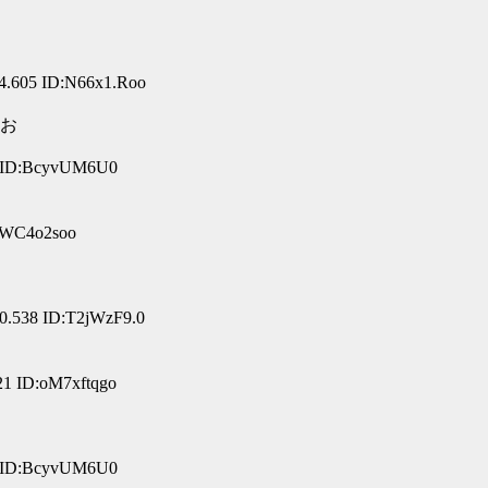
4.605 ID:N66x1.Roo
お
4 ID:BcyvUM6U0
:pWC4o2soo
0.538 ID:T2jWzF9.0
21 ID:oM7xftqgo
6 ID:BcyvUM6U0