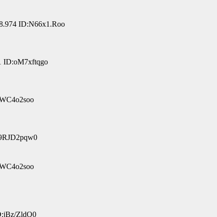
8.974 ID:N66x1.Roo
1 ID:oM7xftqgo
:pWC4o2soo
:9RJD2pqw0
:pWC4o2soo
D:jBz/ZldQ0