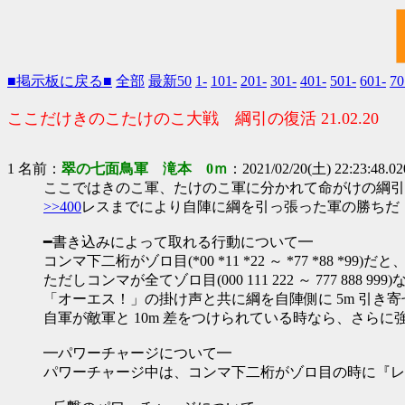
■掲示板に戻る■
全部
最新50
1-
101-
201-
301-
401-
501-
601-
70
ここだけきのこたけのこ大戦 綱引の復活 21.02.20
1 名前：
翠の七面鳥軍 滝本 0ｍ
：2021/02/20(土) 22:23:48.0
ここではきのこ軍、たけのこ軍に分かれて命がけの綱引
>>400
レスまでにより自陣に綱を引っ張った軍の勝ちだ
━書き込みによって取れる行動について━
コンマ下二桁がゾロ目(*00 *11 *22 ～ *77 *88 *9
ただしコンマが全てゾロ目(000 111 222 ～ 777 888 999
「オーエス！」の掛け声と共に綱を自陣側に 5m 引き
自軍が敵軍と 10m 差をつけられている時なら、さら
━パワーチャージについて━
パワーチャージ中は、コンマ下二桁がゾロ目の時に『レス