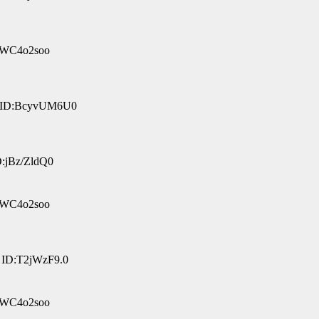
:pWC4o2soo
4 ID:BcyvUM6U0
D:jBz/ZldQ0
:pWC4o2soo
 ID:T2jWzF9.0
:pWC4o2soo