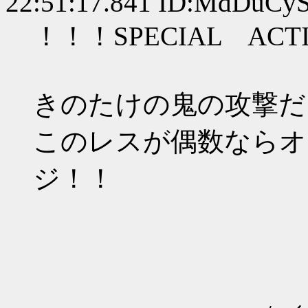
22:51:17.841 ID:MdDuCy
！！！SPECIAL AC
きのたけの鬼の攻撃だ
このレスが偶数ならオ
ジ！！
/＼