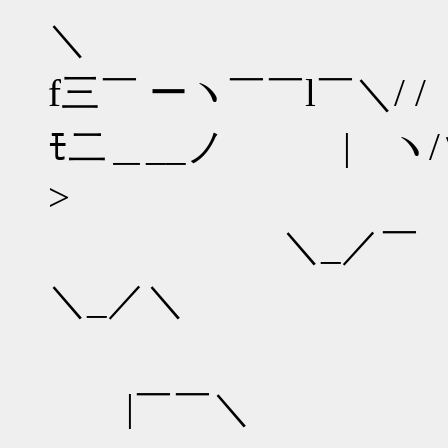
＼
f三￣ ーヽ￣￣l￣＼/ 
ﾓ二＿__ノ | ヽ/∨
>
＼_／￣ |￣
＼_／＼
|￣|￣|
|￣￣＼