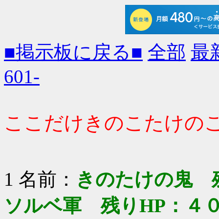
■掲示板に戻る■
全部
最
601-
ここだけきのこたけの
1 名前：
きのたけの鬼 
ソルベ軍 残りHP：４