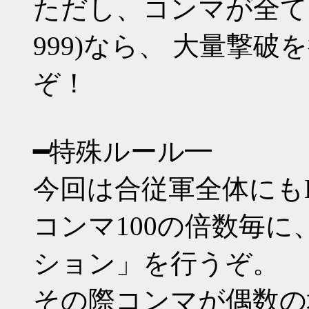
ただし、コンマが全てゾロ目(0
999)なら、 大量撃
ぞ！
━特殊ルール━
今回は合従軍全体にもH
コンマ100の倍数毎
ション」を行うぞ。
その際コンマが偶数の