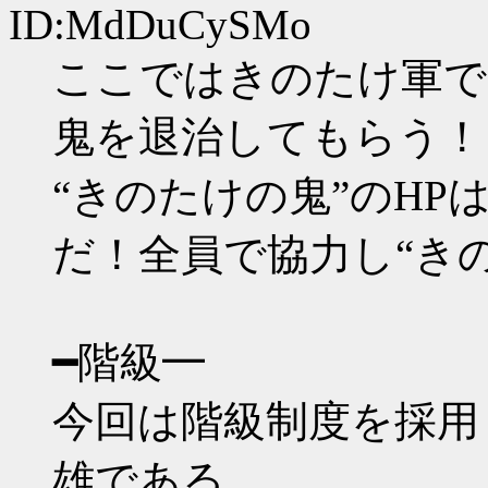
ID:MdDuCySMo
ここではきのたけ軍で
鬼を退治してもらう！
“きのたけの鬼”のHP
だ！全員で協力し“き
━階級━
今回は階級制度を採用
雄である。