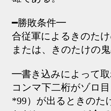
━勝敗条件━
合従軍によるきのたけ
または、きのたけの鬼
━書き込みによって取
コンマ下二桁がゾロ目（*00 
*99）が出るときのた