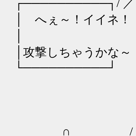
┌──────────┐/ 
│ へぇ～！イイネ！
│ ｜|
│攻撃しちゃうかな～
└──────────
＿／二ﾆ
／ヾ ヽ
／／ゝ ＼
∩ / ./ / /