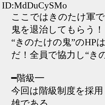
ID:MdDuCySMo
ここではきのたけ軍で
鬼を退治してもらう！
“きのたけの鬼”のHP
だ！全員で協力し“き
━階級━
今回は階級制度を採用
雄である。