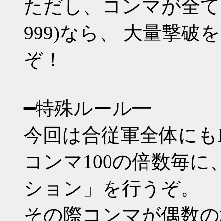
ただし、コンマが全てゾロ目(0
999)なら、 大量撃
ぞ！
━特殊ルール━
今回は合従軍全体にもH
コンマ100の倍数毎
ション」を行うぞ。
その際コンマが偶数の