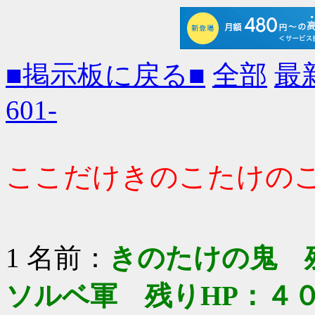
■掲示板に戻る■
全部
最
601-
ここだけきのこたけの
1 名前：
きのたけの鬼 
ソルベ軍 残りHP：４