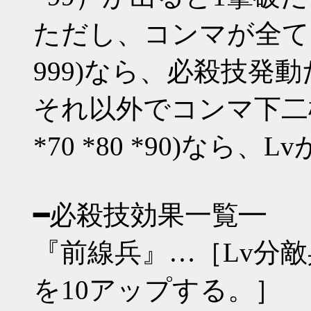
ただし、コンマが全てゾロ目(0
999)なら、必殺技発動
それ以外でコンマ下二桁が1
*70 *80 *90)なら
━必殺技効果一覧━
『前線兵』…［Lv分
を10アップする。］