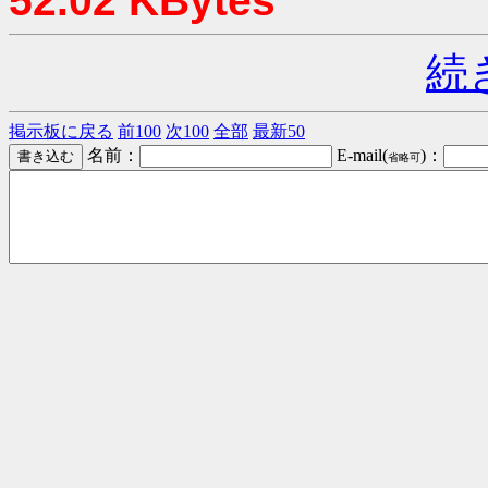
52.02 KBytes
続
掲示板に戻る
前100
次100
全部
最新50
名前：
E-mail(
)：
省略可