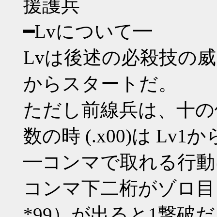
援護兵
━Lvについて━
Lvは後述の必殺技の威
からスタートだ。
ただし前線兵は、十の倍数
数の時 (.x00)は Lv
━コンマで取れる行動
コンマ下二桁がゾロ目（*00 
*99）が出ると1撃破