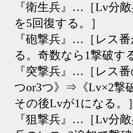
『衛生兵』…［Lv分
を5回復する。］
『砲撃兵』…［レス番
る。奇数なら1撃破す
『突撃兵』…［レス番
つor3つ》⇒《Lv×2撃破
その後Lvが1になる。
『狙撃兵』…［Lv分