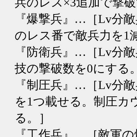
兵のレス×3追加で撃
『爆撃兵』…［Lv分敵
のレス番で敵兵力を1
『防衛兵』…［Lv分
技の撃破数を0にする
『制圧兵』…［Lv分
を1つ載せる。制圧カ
る。］
『工作兵』…［敵軍の