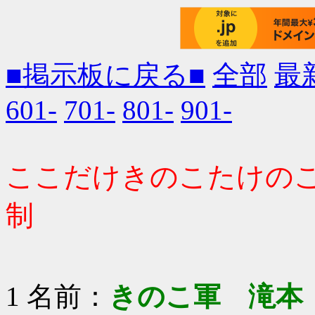
■掲示板に戻る■
全部
最
601-
701-
801-
901-
ここだけきのこたけのこ
制
1 名前：
きのこ軍 滝本