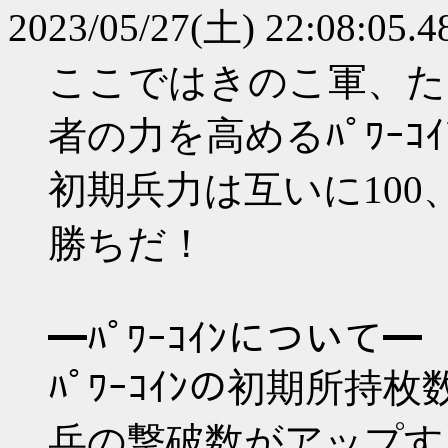
2023/05/27(土) 22:08:05.
ここではきのこ軍、た
者の力を高めるﾊﾟﾜｰ
初期兵力は互いに100
勝ちだ！
━ﾊﾟﾜｰｺｲﾝについて━
ﾊﾟﾜｰｺｲﾝの初期所
兵の撃破数がアップす