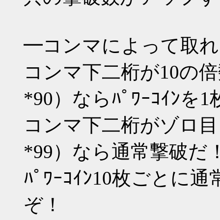
━コンマによって取れ
コンマ下二桁が10の倍数（*1
*90）ならﾊﾟﾜｰｺｲﾝ
コンマ下二桁がゾロ目（*00 
*99）なら通常撃破だ
ﾊﾟﾜｰｺｲﾝ10枚ごと
ぞ！