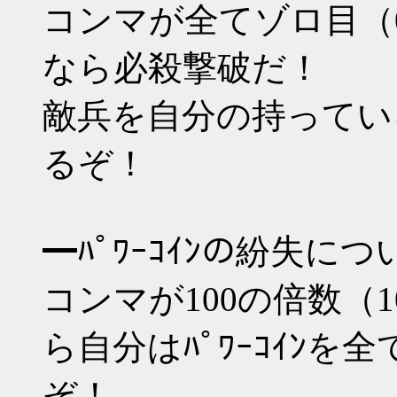
コンマが全てゾロ目（000 11
なら必殺撃破だ！
敵兵を自分の持っている
るぞ！
━ﾊﾟﾜｰｺｲﾝの紛失に
コンマが100の倍数（100 2
ら自分はﾊﾟﾜｰｺｲﾝ
ぞ！