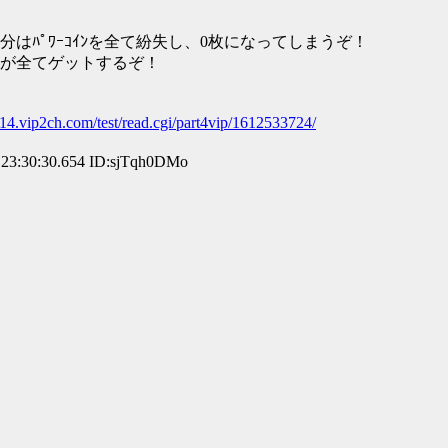
00）なら自分はﾊﾟﾜｰｺｲﾝを全て紛失し、0枚になってしまうぞ！
が全てゲットするぞ！
x14.vip2ch.com/test/read.cgi/part4vip/1612533724/
23:30:30.654 ID:sjTqh0DMo