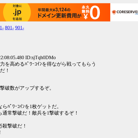
1-
801-
901-
2:08:05.480 ID:sjTqh0DMo
を高めるﾊﾟﾜｰｺｲﾝを得ながら戦ってもらう
ちだ！
兵の撃破数がアップするぞ。
0）ならﾊﾟﾜｰｺｲﾝを1枚ゲットだ。
*99）なら通常撃破だ！敵兵を1撃破するぞ！
なら必殺撃破だ！
！