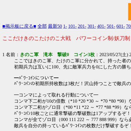
■掲示板に戻る■
全部
最新50
1-
101-
201-
301-
401-
501-
601-
70
ここだけきのこたけのこ大戦 パワーコイン制/妖刀制
1 名前：
きのこ軍 滝本 撃破0 コイン3枚
：2023/05/27(土) 2
ここではきのこ軍、たけのこ軍に分かれて、持った者の力
初期兵力は互いに100、先に敵軍兵力を0にした方の勝
━ﾊﾟﾜｰｺｲﾝについて━
ﾊﾟﾜｰｺｲﾝの初期所持枚数は3枚だ！沢山持つことで敵
━コンマによって取れる行動について━
コンマ下二桁が10の倍数（*10 *20 *30 ～ *70 *80 *9
コンマ下二桁がゾロ目（*00 *11 *22 ～ *77 *88 
ﾊﾟﾜｰｺｲﾝ10枚ごとに通常撃破の撃破数は1アップするぞ！
コンマが全てゾロ目（000 111 222 ～ 777 888 999）
敵兵を自分の持っているﾊﾟﾜｰｺｲﾝの枚数だけ撃破するぞ