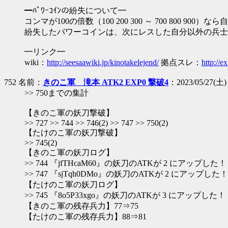
━ﾊﾟﾜｰｺｲﾝの紛失について━
コンマが100の倍数（100 200 300 ～ 700 800 9
紛失したパワーコインは、次にレスした自分以外の兵士
━リンク━
wiki：
http://seesaawiki.jp/kinotakelejend/
拠点スレ：
http://e
752 名前：
きのこ軍 滝本 ATK2 EXP0 撃破4
：2023/05/27(土) 
>> 750までの集計
【きのこ軍の妖刀撃破】
>> 727 >> 744 >> 746(2) >> 747 >> 750(2)
【たけのこ軍の妖刀撃破】
>> 745(2)
【きのこ軍の妖刀ログ】
>> 744 『jfTHcaM60』の妖刀のATKが 2 にアップした！
>> 747 『sjTqh0DMo』の妖刀のATKが 2 にアップした！
【たけのこ軍の妖刀ログ】
>> 745 『8o5P33xgo』の妖刀のATKが 3 にアップした！
【きのこ軍の残存兵力】77⇒75
【たけのこ軍の残存兵力】88⇒81