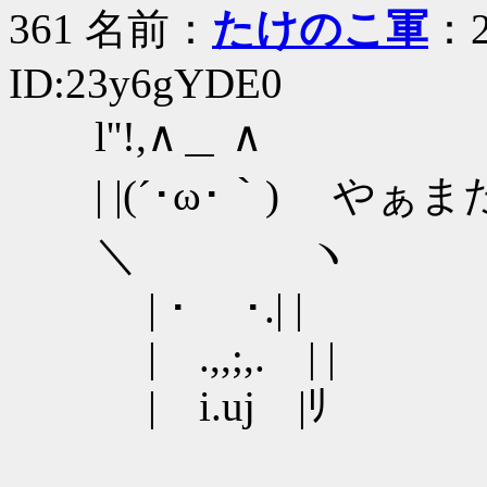
361 名前：
たけのこ軍
：2
ID:23y6gYDE0
l''!,∧＿ ∧
| |(´･ω･｀) や
＼ ヽ
| ･ ･.| |
| .,,;,. | |
| i.uj |ﾘ