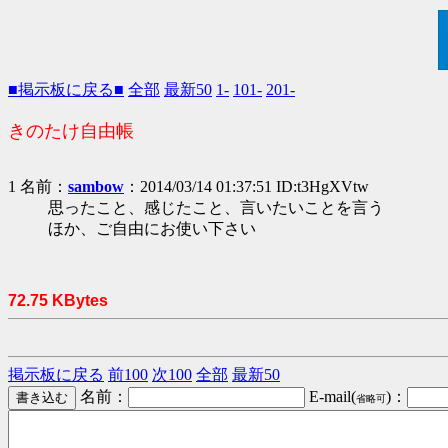
■掲示板に戻る■
全部
最新50
1-
101-
201-
きのたけ自由帳
1 名前：
sambow
：2014/03/14 01:37:51 ID:t3HgXVtw
思ったこと、感じたこと、言いたいことを言う
ほか、ご自由にお使い下さい
72.75 KBytes
掲示板に戻る
前100
次100
全部
最新50
名前：
E-mail(
)：
省略可