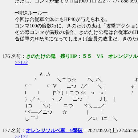
ただし、コンマが全てゾロ目(000 111 222 ～ 777 8
━特殊ルール━
今回は合従軍全体にもHP40が与えられる。
コンマ100の倍数毎に、きのたけの鬼は「攻撃アクショ
その際コンマが偶数の場合、きのたけの鬼は合従軍のHP
合従軍のHPが0になってしまえば全員の敗北だ。きの
176 名前：
きのたけの鬼 残りHP：５５ VS オレンジソル
>>172
∧_,∧
/ ＼ニつ☆ /＼_/＼
/⌒ /⌒V ニつ /／ ＼ | ャ
l ｌ |*´7 ) ｌニつ ☆| ○ ○ | /
）.／ヽ＿__ヽ_ノ ニつ | Ｊし
(つ ＼/） ニつ ヾ＼＿_／
/ヾ──／ニつ ☆ | |
し'⌒┘ ／ﾆl lニ二＼
177 名前：
オレンジソルベ軍 9撃破
：2021/05/22(土) 22:46:58.
>>172