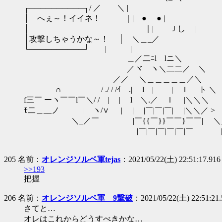
┌──────────┐/ ／ ＼ |
│ へぇ～！イイネ！ ｜| ● ● |
│ ｜| Ｊし |
│攻撃しちゃうかな～！ │ ＼＿_／
└──────────┘ | |
＿／二ﾆl lニ＼
／ヾ ヽ＼二二／ ＼
／／ゝ ＼＿＿＿＿＿／＼
∩ / ./ / /ｲ .| l | | ｌ ト ＼
f三￣ ーヽ￣￣l￣＼/ / | | l ＼.／ ｌ |＼＼＼
ﾓ二＿__ノ | ヽ/∨ | | |￣|￣|￣| |＼＼／ >
＼_／￣ |￣{{￣}}￣￣}￣￣| ＼_
|￣|￣|￣|￣|￣|￣| |￣
205 名前：
オレンジソルベ軍tejas
：2021/05/22(土) 22:51:17.916
>>193
把握
206 名前：
オレンジソルベ軍 9撃破
：2021/05/22(土) 22:51:21.
さてと…
オレはこれからどうすべきかな…