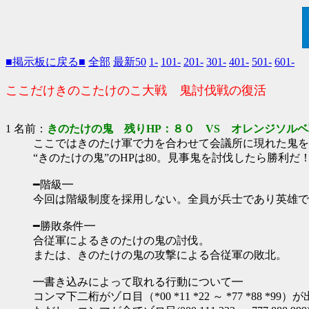
■掲示板に戻る■
全部
最新50
1-
101-
201-
301-
401-
501-
601-
ここだけきのこたけのこ大戦 鬼討伐戦の復活
1 名前：
きのたけの鬼 残りHP：８０ VS オレンジソルベ
ここではきのたけ軍で力を合わせて会議所に現れた鬼を
“きのたけの鬼”のHPは80。見事鬼を討伐したら勝利だ
━階級━
今回は階級制度を採用しない。全員が兵士であり英雄で
━勝敗条件━
合従軍によるきのたけの鬼の討伐。
または、きのたけの鬼の攻撃による合従軍の敗北。
━書き込みによって取れる行動について━
コンマ下二桁がゾロ目（*00 *11 *22 ～ *77 *88 