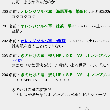
お前…まさか飲んだのか！
200 名前：
オレンジソルベ軍 海馬遷都 撃破10
：2021/05/22
ゴクゴクゴク
201 名前：
オレンジソルベ軍 抹茶 撃8
：2021/05/22(土) 22:50
傘構え
202 名前：
オレンジソルベ軍 9撃破
：2021/05/22(土) 22:50:56.
誰も私を追うことはできない…
203 名前：
きのたけの鬼 残りHP：５５ VS オレンジソル
>>197
頭になぜか飲尿法を試した数値が出る世界 ぼく「ん？
204 名前：
きのたけの鬼 残りHP：５５ VS オレンジソル
！！！SPECIAL ACTION！！！
きのたけの鬼の攻撃だ！！
このレスが偶数ならオレンジソルベ軍に10のダメージ
/＼_/＼