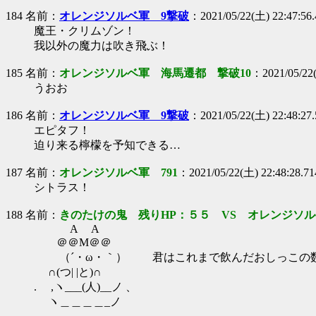
184 名前：
オレンジソルベ軍 9撃破
：2021/05/22(土) 22:47:56.
魔王・クリムゾン！
我以外の魔力は吹き飛ぶ！
185 名前：
オレンジソルベ軍 海馬遷都 撃破10
：2021/05/22
うおお
186 名前：
オレンジソルベ軍 9撃破
：2021/05/22(土) 22:48:27.
エピタフ！
迫り来る檸檬を予知できる…
187 名前：
オレンジソルベ軍 791
：2021/05/22(土) 22:48:28.7
シトラス！
188 名前：
きのたけの鬼 残りHP：５５ VS オレンジソル
A A
＠＠M＠＠
（´・ω・｀） 君はこれまで飲んだおしっこの数
∩(つ| |と)∩
. ,ヽ___(人)__ノ 、
ヽ＿＿＿＿_ノ