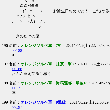
A A
＠＠M＠＠
（´・ω・｀） お誕生日おめでとう これは僕の特製
∩(つ| |と)∩
. ,ヽ___(人)__ノ 、
ヽ＿＿＿＿_ノ
きのたけの鬼
196 名前：
オレンジソルベ軍 791
：2021/05/22(土) 22:49:53.9
>>188
0
197 名前：
オレンジソルベ軍 抹茶 撃8
：2021/05/22(土) 22:50
>>188
たぶん覚えてると思う
198 名前：
オレンジソルベ軍 海馬遷都 撃破10
：2021/05/22
>>171
草
199 名前：
オレンジソルベ軍 9撃破
：2021/05/22(土) 22:50:29.
>>197