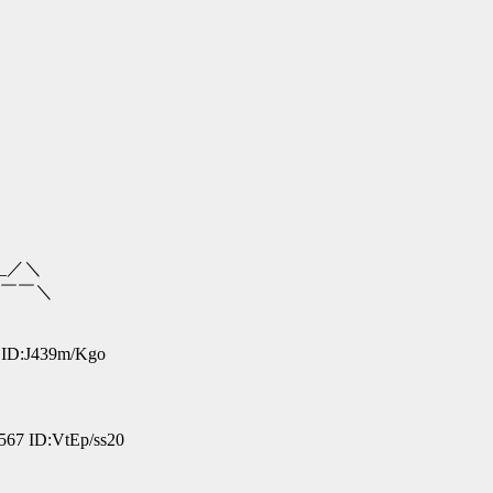
／＼
￣＼
 ID:J439m/Kgo
567 ID:VtEp/ss20