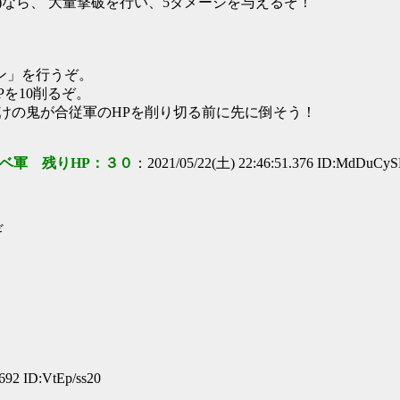
88 999)なら、 大量撃破を行い、5ダメージを与えるぞ！
ン」を行うぞ。
を10削るぞ。
たけの鬼が合従軍のHPを削り切る前に先に倒そう！
ベ軍 残りHP：３０
：2021/05/22(土) 22:46:51.376 ID:MdDuCy
 ギ
 |
692 ID:VtEp/ss20