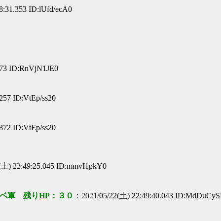
:31.353 ID:lUfd/ecA0
373 ID:RnVjN1JE0
257 ID:VtEp/ss20
372 ID:VtEp/ss20
(土) 22:49:25.045 ID:mmvI1pkY0
ベ軍 残りHP：３０
：2021/05/22(土) 22:49:40.043 ID:MdDuCy