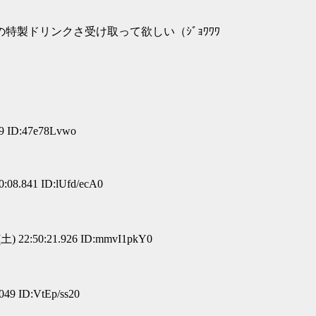
ドリンクさ受け取って欲しい（ｼﾞｮﾜﾜﾜ
39 ID:47e78Lvwo
:08.841 ID:lUfd/ecA0
(土) 22:50:21.926 ID:mmvI1pkY0
049 ID:VtEp/ss20