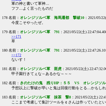
軍の神と書いて軍神…
フフ…よく言ったものだ
178 名前：
オレンジソルベ軍 海馬遷都 撃破10
：2021/05/22
今度こそやったぜ。
179 名前：
オレンジソルベ軍 791
：2021/05/22(土) 22:47:04.4
>>171
草
180 名前：
オレンジソルベ軍 791
：2021/05/22(土) 22:47:26.1
>>172
ないす！
181 名前：
オレンジソルベ軍 斑虎
：2021/05/22(土) 22:47:32.
甲子園行きてぇな～あるかな～～～
182 名前：
きのたけの鬼 残りHP：５５ VS オレンジソル
予想以上に撃破が早いと鬼は回復行動をとる…かもしれ
183 名前：
オレンジソルベ軍 抹茶 撃8
：2021/05/22(土) 22:47
ここまで考慮して集計ツールを￠さんは作っていたとい