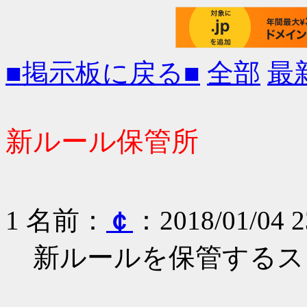
■掲示板に戻る■
全部
最
新ルール保管所
1 名前：
￠
：2018/01/04 2
新ルールを保管するス