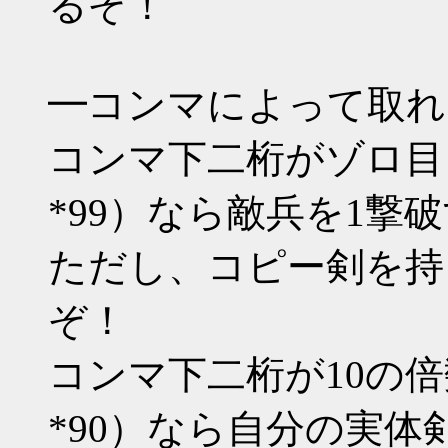
るぞ！
━コンマによって取れ
コンマ下二桁がゾロ目（*00 
*99）なら敵兵を1撃
ただし、コピー剣を持
ぞ！
コンマ下二桁が10の倍数（*1
*90）なら自分の実