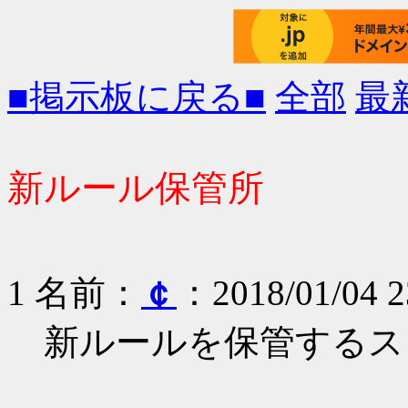
■掲示板に戻る■
全部
最
新ルール保管所
1 名前：
￠
：2018/01/04 2
新ルールを保管するス