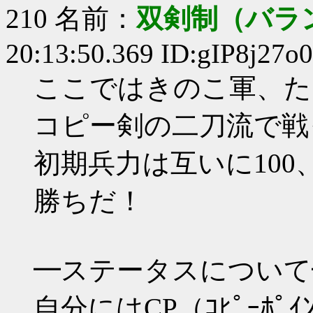
210 名前：
双剣制（バラ
20:13:50.369 ID:gIP8j27o0
ここではきのこ軍、た
コピー剣の二刀流で戦
初期兵力は互いに100
勝ちだ！
━ステータスについて
自分にはCP（ｺﾋﾟｰﾎ