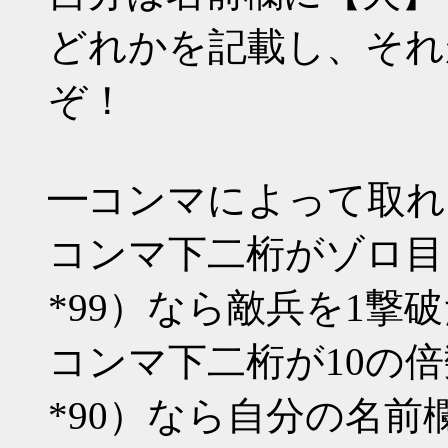
どれかを記載し、それ
ぞ！
━コンマによって取れ
コンマ下二桁がゾロ目（*00 
*99）なら敵兵を1撃
コンマ下二桁が10の倍数（*1
*90）なら自分の名