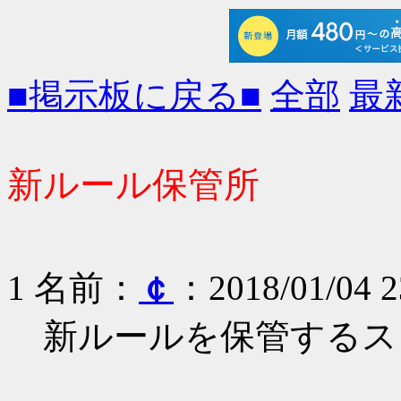
■掲示板に戻る■
全部
最
新ルール保管所
1 名前：
￠
：2018/01/04 2
新ルールを保管するス