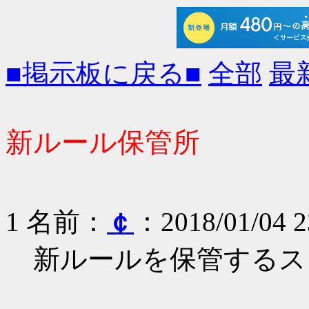
■掲示板に戻る■
全部
最
新ルール保管所
1 名前：
￠
：2018/01/04 2
新ルールを保管するス