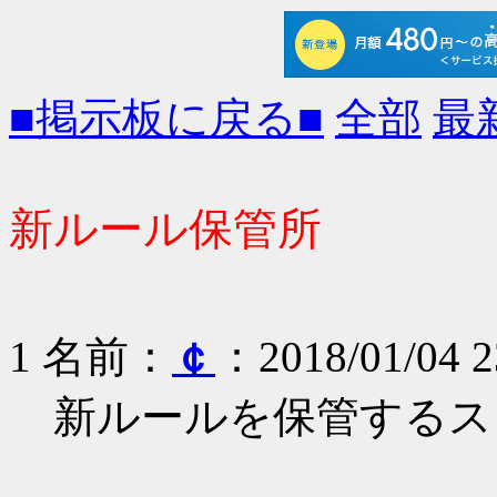
■掲示板に戻る■
全部
最
新ルール保管所
1 名前：
￠
：2018/01/04 2
新ルールを保管するス