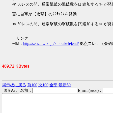
≪ 50レスの間、通常撃破の撃破数を[2]追加する≫ が
↓
更に自軍が【攻撃】のﾀｸﾃｨｸｽを発動
↓
≪ 50レスの間、通常撃破の撃破数を[3]追加する≫ が
━リンク━
wiki：
http://seesaawiki.jp/kinotakelejend/
拠点スレ：（会議
489.72 KBytes
掲示板に戻る
前100
次100
全部
最新50
名前：
E-mail(
)：
省略可