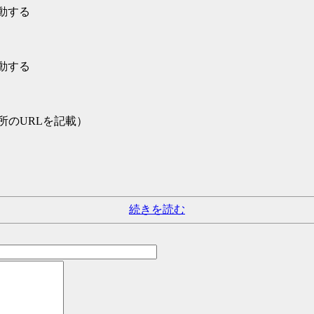
発動する
発動する
所のURLを記載）
続きを読む