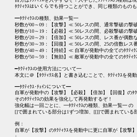
ﾀｸﾃｨｸｽはいくらでも持つことができ、同じ種類のもの
━ﾀｸﾃｨｸｽの種類、効果一覧━
秒数が00～09：【攻撃】≪ 50レスの間、通常撃破の撃破
秒数が10～19：【必殺】≪ 50レスの間、必殺撃破の撃破数
秒数が20～29：【倍加】≪ 50レスの間、レス番が偶数
秒数が30～39：【回復】≪ 50レスの間、25の倍数レス
秒数が40～49：【持続】≪ 自軍が発動中の全てのﾀｸﾃｨ
秒数が50～59：【無効】≪ 敵軍が発動中の全てのﾀｸﾃ
━ﾀｸﾃｨｸｽの使用方法について━
本文に＠【ﾀｸﾃｨｸｽ名】と書き込むことで、ﾀｸﾃｨｸｽを
━ﾀｸﾃｨｸｽ･ﾁｪｲﾝについて━
自軍が発動中の【攻撃】【必殺】【倍加】【回復】のﾀｸﾃ
そのﾀｸﾃｨｸｽの効果を強化して再発動するぞ！
強化幅は一回ごとに、━ﾀｸﾃｨｸｽの種類、効果一覧━ の
[]で囲まれている部分は1ずつ増加、[[]]で囲まれてい
例：
自軍が【攻撃】のﾀｸﾃｨｸｽを発動中に更に自軍が【攻撃】の
↓