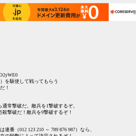
MtD2yWE0
術）を駆使して戦ってもらう
ちだ！
*99）なら通常撃破だ。敵兵を1撃破するぞ。
99）なら必殺撃破だ！敵兵を9撃破するぞ！
連番（012 123 210 ～ 789 876 987）なら、
類は現在の秒数によって決定されるぞ！