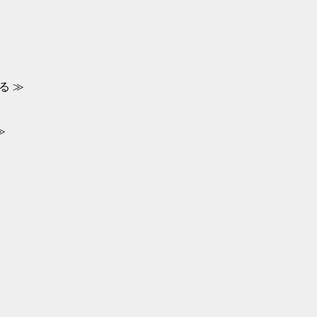
る ≫
≫