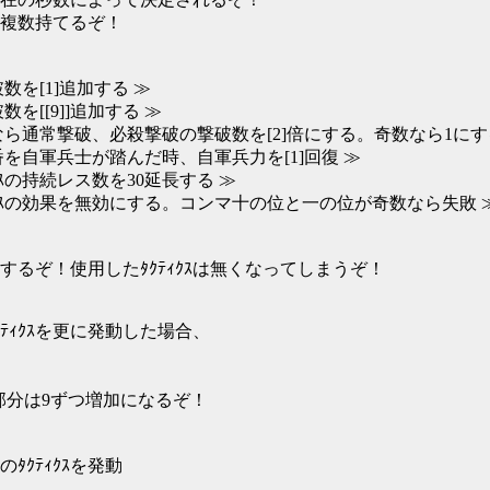
も複数持てるぞ！
数を[1]追加する ≫
を[[9]]追加する ≫
なら通常撃破、必殺撃破の撃破数を[2]倍にする。奇数なら1にす
番を自軍兵士が踏んだ時、自軍兵力を[1]回復 ≫
ｸｽの持続レス数を30延長する ≫
ｨｸｽの効果を無効にする。コンマ十の位と一の位が奇数なら失敗 
発動するぞ！使用したﾀｸﾃｨｸｽは無くなってしまうぞ！
ｨｸｽを更に発動した場合、
る部分は9ずつ増加になるぞ！
ﾀｸﾃｨｸｽを発動