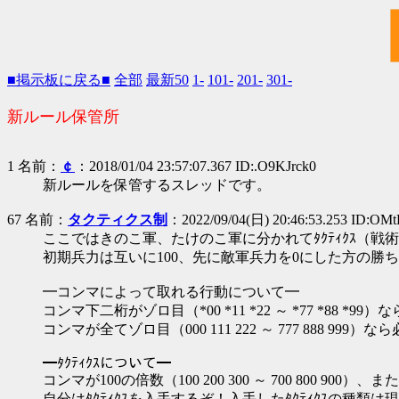
■掲示板に戻る■
全部
最新50
1-
101-
201-
301-
新ルール保管所
1 名前：
￠
：2018/01/04 23:57:07.367 ID:.O9KJrck0
新ルールを保管するスレッドです。
67 名前：
タクティクス制
：2022/09/04(日) 20:46:53.253 ID:O
ここではきのこ軍、たけのこ軍に分かれてﾀｸﾃｨｸｽ（戦
初期兵力は互いに100、先に敵軍兵力を0にした方の勝
━コンマによって取れる行動について━
コンマ下二桁がゾロ目（*00 *11 *22 ～ *77 *88 
コンマが全てゾロ目（000 111 222 ～ 777 888 9
━ﾀｸﾃｨｸｽについて━
コンマが100の倍数（100 200 300 ～ 700 800 900）、または
自分はﾀｸﾃｨｸｽを入手するぞ！入手したﾀｸﾃｨｸｽの種