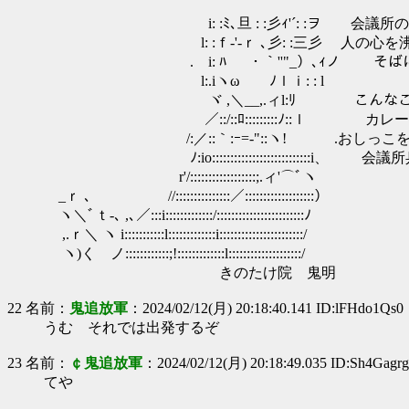
i: :ﾐ､旦 : :彡ｨ'´: :ヲ 会議所の
l: :ｆ‐'-ｒ ､彡: :三彡 人の心を沸
. i: ﾊ ・｀''"_）､ｨノ そばにい
l:.iヽω ﾉｌｉ: : l
ヾ ,＼__,.ィl:ﾘ こんなことを
／::/::ﾛ:::::::::ﾉ::ｌ カレー
/:／::｀:ｰ=‐"::ヽ! .おしっこを
ﾉ:io:::::::::::::::::::::::::::
r'/::::::::::::::::::;.ィ'⌒ﾞヽ
_ｒ ､ //:::::::::::::::／:::::::::::::::::::）
ヽ＼ﾞｔ-､ ,､／:::i:::::::::::::/::::::::::::::::::::::::ﾉ
,.ｒ＼ ヽ i:::::::::::l:::::::::::::i:::::::::::::::::::::::/
ヽ)く ノ::::::::::::;!:::::::::::::l::::::::::::::::::::/
きのたけ院 鬼明
22 名前：
鬼追放軍
：2024/02/12(月) 20:18:40.141 ID:lFHdo1Qs0
うむ それでは出発するぞ
23 名前：
￠鬼追放軍
：2024/02/12(月) 20:18:49.035 ID:Sh4Gagr
てや