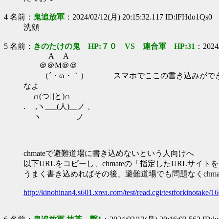
4 名前：
鬼追放軍
：2024/02/12(月) 20:15:32.117 ID:lFHdo1Qs0
洗顔
5 名前：
きのたけの鬼 HP:７０ VS 連合軍 HP:31
：2024/
A A
＠＠M＠＠
（´・ω・｀） スマホでここの書き込みができない
なよ
∩(つ| |と)∩
. ,ヽ___(人)__ノ 、
ヽ＿＿＿＿_ノ
chmateで避難道場に書き込めないという人向けへ
以下URLをコピーし、chmateの「指定したURLサ
うまく書き込めればその後、避難道場でも問題なくchma
http://kinohinan4.s601.xrea.com/test/read.cgi/testforkinotake/