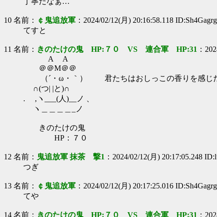
丁寧だなぁ…
10 名前：
￠鬼追放軍
：2024/02/12(月) 20:16:58.118 ID:Sh4Gagr
てすと
11 名前：
きのたけの鬼 HP:７０ VS 連合軍 HP:31
：2024
A A
＠＠M＠＠
（´・ω・｀） 君たちはおしっこの香りを感じた
∩(つ| |と)∩
. ,ヽ___(人)__ノ 、
ヽ＿＿＿＿_ノ
きのたけの鬼
HP：７０
12 名前：
鬼追放軍 抹茶 撃1
：2024/02/12(月) 20:17:05.248 ID
つぎ
13 名前：
￠鬼追放軍
：2024/02/12(月) 20:17:25.016 ID:Sh4Gagr
てや
14 名前：
きのたけの鬼 HP:７０ VS 連合軍 HP:31
：2024