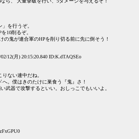
88 999)なら、 大量撃破を行い、5ダメージを与えるぞ！
ン」を行うぞ。
を10削るぞ。
たけの鬼が連合軍のHPを削り切る前に先に倒そう！
02/12(月) 20:15:20.840 ID:K.dTAQSEo
りない連中だね。
ドへ。僕はきのたけに巣食う『鬼』さ！
か弱い武器で攻撃するといい。おしっこでもいいよ。
luzFxGPU0