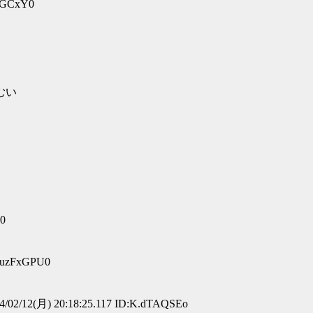
1/GCxY0
むい
g0
:luzFxGPU0
/02/12(月) 20:18:25.117 ID:K.dTAQSEo