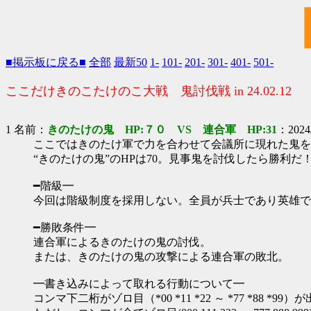
■掲示板に戻る■
全部
最新50
1-
101-
201-
301-
401-
501-
ここだけきのこたけのこ大戦 鬼討伐戦 in 24.02.12
1 名前：
きのたけの鬼 HP:７０ VS 連合軍 HP:31
：2024/
ここではきのたけ軍で力を合わせて会議所に現れた鬼を
“きのたけの鬼”のHPは70。見事鬼を討伐したら勝利だ
━階級━
今回は階級制度を採用しない。全員が兵士であり英雄で
━勝敗条件━
連合軍によるきのたけの鬼の討伐。
または、きのたけの鬼の攻撃による連合軍の敗北。
━書き込みによって取れる行動について━
コンマ下二桁がゾロ目（*00 *11 *22 ～ *77 *88 