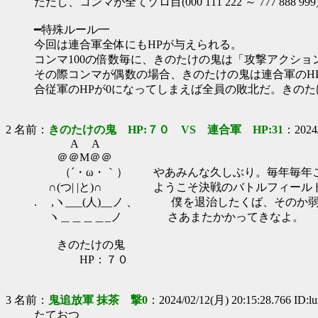
ただし、コンマが全てゾロ目(000 111 222 ～ 777 8
━特殊ルール━
今回は連合軍全体にもHPが与えられる。
コンマ100の倍数毎に、きのたけの鬼は「攻撃アクショ
その際コンマが偶数の場合、きのたけの鬼は連合軍のHP
合従軍のHPが0になってしまえば全員の敗北だ。きの
2 名前：
きのたけの鬼 HP:７０ VS 連合軍 HP:31
：2024/
A A
＠＠M＠＠
（´・ω・｀） やあみんな久しぶり。毎年毎年こ
∩(つ| |と)∩ ようこそ決戦のバトルフィール
. ,ヽ___(人)__ノ 、 僕を退治したくば、その
ヽ＿＿＿＿_ノ さあまたかかってきなよ。
きのたけの鬼
HP：７０
3 名前：
鬼追放軍 抹茶 撃0
：2024/02/12(月) 20:15:28.766 ID:
たておつ