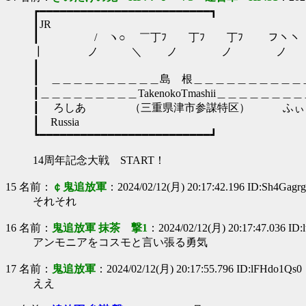
┏━━━━━━━━━━━━━━━━━━━━━━━━━┓
┃JR
┃ / ヽ○ ￣丁ﾌ ￣丁ﾌ ￣丁ﾌ ￣
┃ ノ ＼ ノ ノ 
┃ 
┃ ＿＿＿＿＿＿＿＿＿＿島 根＿＿＿＿＿＿＿＿＿＿
┃＿＿＿＿＿＿＿＿＿TakenokoTmashii＿＿＿＿＿＿＿
┃ ろしあ （三重県津市参謀特区） ふぃ
┃ Russia Philipp
┗━━━━━━━━━━━━━━━━━━━━━━━━━┛
14周年記念大戦 START！
15 名前：
￠鬼追放軍
：2024/02/12(月) 20:17:42.196 ID:Sh4Gagr
それそれ
16 名前：
鬼追放軍 抹茶 撃1
：2024/02/12(月) 20:17:47.036 ID
アンモニアをコスモと言い張る勇気
17 名前：
鬼追放軍
：2024/02/12(月) 20:17:55.796 ID:lFHdo1Qs0
ええ