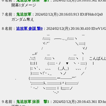
6 名前：
鬼追放軍 抹茶 撃1
：2024/02/12(月) 20:16:03.562 ID:
開幕1ダメージ
7 名前：
鬼追放軍
：2024/02/12(月) 20:16:03.913 ID:lFHdo1Qs0
ガンダム奪え
8 名前：
追放軍 参謀 撃0
：2024/02/12(月) 20:16:30.410 ID:eV1
＿ ＿
/::::::;ゝ-──- ､._/::::::ヽ
ヾ-"´ ＼::::::|
/ ヾﾉ
,,.r/ ＿ ＿ ヽ
,'::;'| /::::::ヽ /::::::ヽ | こんばん
l:::l l （::::::・ﾉ ▼ ヽ・:::::） l
|::ヽ` ､ ､､､ （_人_） ､､､ /
}:::::::ヽ!`ｰ ､_ ヽノ ／
. {:::::::::::::::::::::::::::.ー―――''"´
';::::::::::::ﾄ､::::::::::::::i＾i::::::::::::/
｀ｰ--' ヽ:::::::::::ｌ l;;;;::::ノ
`ｰ-"
9 名前：
鬼追放軍 抹茶 撃1
：2024/02/12(月) 20:16:43.361 ID: