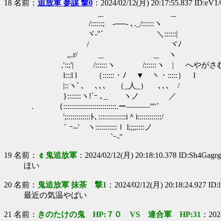
18 名前：
追放軍 参謀 撃0
：2024/02/12(月) 20:17:55.837 ID:eV
＿ ＿
/::::::;ゝ-──- ､._/::::::ヽ
ヾ-"´ ＼::::::|
/ ヾﾉ
,,.r/ ＿ ＿ ヽ
,'::;'| /::::::ヽ /::::::ヽ | へやがさ
l:::l l （::::::・ﾉ ▼ ヽ・:::::） l
|::ヽ` ､ ､､､ （_人_） ､､､ /
}:::::::ヽ!`ｰ ､_ ヽノ ／
. {:::::::::::::::::::::::::::.ー―――''"´
';::::::::::::ﾄ､::::::::::::::i＾i::::::::::::/
｀ｰ--' ヽ:::::::::::ｌ l;;;;::::ノ
`ｰ-"
19 名前：
￠鬼追放軍
：2024/02/12(月) 20:18:10.378 ID:Sh4Gagr
ほい
20 名前：
鬼追放軍 抹茶 撃1
：2024/02/12(月) 20:18:24.927 ID
最近の気温やばい
21 名前：
きのたけの鬼 HP:７０ VS 連合軍 HP:31
：2024