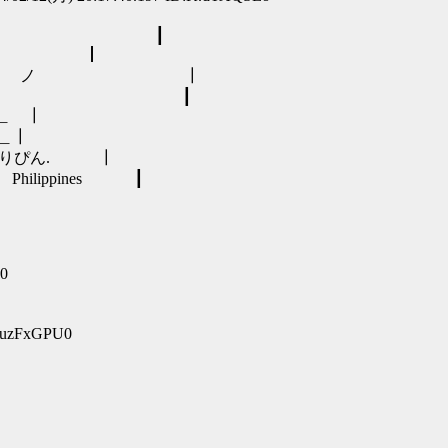
 ┃
フヽヽ ┃
ノ ノ ┃
┃
＿ ┃
＿＿┃
りぴん. ┃
ines ┃
g0
:luzFxGPU0