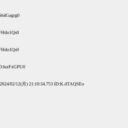
:Sh4Gagrg0
lFHdo1Qs0
lFHdo1Qs0
ID:luzFxGPU0
024/02/12(月) 21:10:34.753 ID:K.dTAQSEo