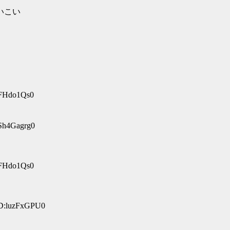
こいこい
lFHdo1Qs0
:Sh4Gagrg0
lFHdo1Qs0
ID:luzFxGPU0