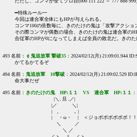
ただし、コンマが全てゾロ目(000 111 222 ～ 777 8
━特殊ルール━
今回は連合軍全体にもHPが与えられる。
コンマ100の倍数毎に、きのたけの鬼は「攻撃アクショ
その際コンマが偶数の場合、きのたけの鬼は連合軍のHP
合従軍のHPが0になってしまえば全員の敗北だ。きの
493 名前：
￠鬼追放軍 撃破35
：2024/02/12(月) 21:09:01.944 ID
かてるかてるぞ
494 名前：
鬼追放軍 10撃破
：2024/02/12(月) 21:09:02.529 ID:
命大事だぜ
495 名前：
きのたけの鬼 HP:１１ VS 連合軍 HP:１１
：2
|＼. 旦 .／|
|／ ＼|
| , ､ |
| ・ω・ | ＜ジョボボボボボボ！！
＼ ／
＼ ／
／ヽ. || ／ヽ