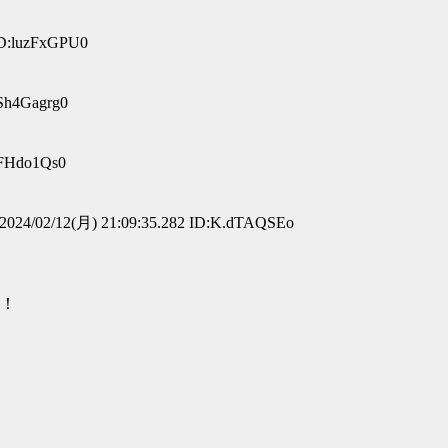
ID:luzFxGPU0
:Sh4Gagrg0
lFHdo1Qs0
024/02/12(月) 21:09:35.282 ID:K.dTAQSEo
！！