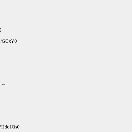
）
V1/GCxY0
れ～
lFHdo1Qs0