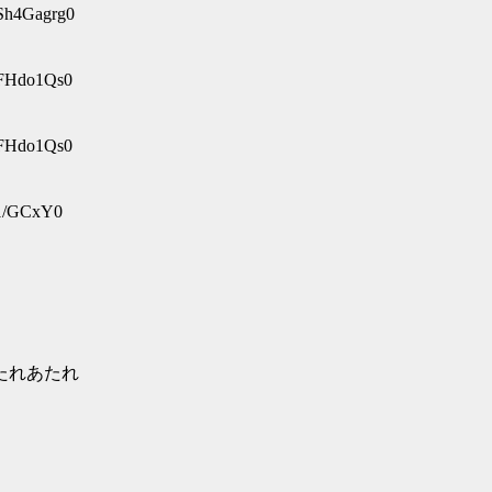
:Sh4Gagrg0
lFHdo1Qs0
lFHdo1Qs0
V1/GCxY0
あたれあたれ