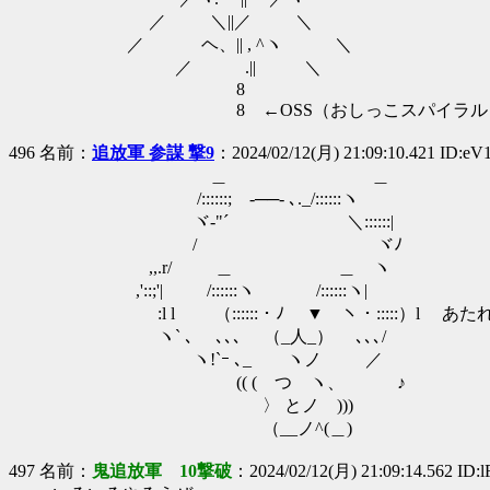
／ ＼||／ ＼
／ ヘ、|| , ^ヽ ＼
／ .|| ＼
8
8 ←OSS（おしっこスパイラル
496 名前：
追放軍 参謀 撃9
：2024/02/12(月) 21:09:10.421 ID:e
＿ ＿
/::::::;ゝ-──- ､._/::::::ヽ
ヾ-"´ ＼::::::|
/ ヾﾉ
,,.r/ ＿ ＿ ヽ
,'::;'| /::::::ヽ /::::::ヽ|
:l l （::::::・ﾉ ▼ ヽ・:::::）l あた
ヽ` ､ ､､､ （_人_） ､､､/
ヽ!`ｰ ､_ ヽノ ／
(( ( つ ヽ、 ♪
〉 とノ )))
（__ノ^(＿)
497 名前：
鬼追放軍 10撃破
：2024/02/12(月) 21:09:14.562 ID: