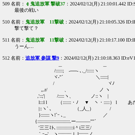
509 名前：
￠鬼追放軍 撃破37
：2024/02/12(月) 21:10:01.442 ID
最後の戦い
510 名前：
鬼追放軍 11撃破
：2024/02/12(月) 21:10:05.326 ID:
撃て撃て？
511 名前：
鬼追放軍 11撃破
：2024/02/12(月) 21:10:17.100 ID:
うーん…
512 名前：
追放軍 参謀 撃9
：2024/02/12(月) 21:10:18.363 ID:e
＿ ＿
/::::::;ゝ-──- ､._/::::::ヽ
ヾ-"´ ＼::::::|
/ ヾﾉ
,,.r/ 、 ノ ヽ
,'::;'| /:::::ヽ、 ノ::ヽ |
l:::l l （:::::::・ﾉ ▼ ヽ・:::::） l 
|::ヽ` ､ （_人_） /
}:::::::ヽ!`ｰ ､_ ／
{:::::::::::::::::::::::::::.ー―――''"´
'三三ﾐﾄ､::::::::::::::i＾i三三/
｀ｰ--' ヽ:::::::::::ｌ l;;;;::::ノ