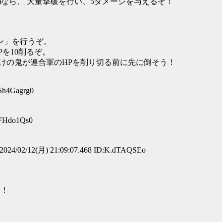
88 999)なら、 大量撃破を行い、5ダメージを与えるぞ！
ン」を行うぞ。
を10削るぞ。
たけの鬼が連合軍のHPを削り切る前に先に倒そう！
:Sh4Gagrg0
lFHdo1Qs0
024/02/12(月) 21:09:07.468 ID:K.dTAQSEo
！