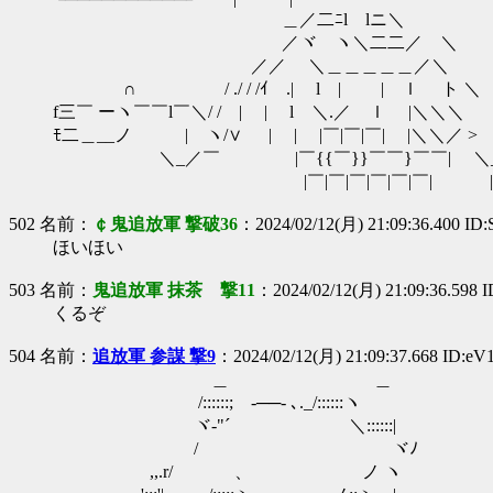
＿／二ﾆl lニ＼
／ヾ ヽ＼二二／ ＼
／／ゝ ＼＿＿＿＿＿／＼
∩ / ./ / /ｲ .| l | | ｌ ト ＼
f三￣ ーヽ￣￣l￣＼/ / | | l ＼.／ ｌ |＼＼＼
ﾓ二＿__ノ | ヽ/∨ | | |￣|￣|￣| |＼＼／ >
＼_／￣ |￣{{￣}}￣￣}￣￣| ＼_
|￣|￣|￣|￣|￣|￣| |￣
502 名前：
￠鬼追放軍 撃破36
：2024/02/12(月) 21:09:36.400 ID
ほいほい
503 名前：
鬼追放軍 抹茶 撃11
：2024/02/12(月) 21:09:36.598 
くるぞ
504 名前：
追放軍 参謀 撃9
：2024/02/12(月) 21:09:37.668 ID:e
＿ ＿
/::::::;ゝ-──- ､._/::::::ヽ
ヾ-"´ ＼::::::|
/ ヾﾉ
,,.r/ 、 ノ ヽ