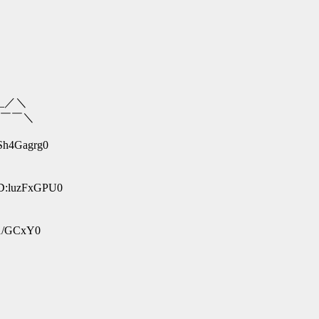
／＼
￣＼
:Sh4Gagrg0
ID:luzFxGPU0
V1/GCxY0