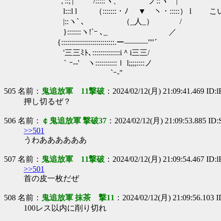
,'::;'| /:::::ヽ、 ノ::ヽ |
l:::l l （:::::::・ﾉ ▼ ヽ・:::::） l 
|::ヽ` ､ （_人_） /
}:::::::ヽ!`ｰ ､_ ／
{:::::::::::::::::::::::::::.ー―――''"´
'三三ﾐﾄ､::::::::::::::i＾i三三/
｀ｰ--' ヽ:::::::::::ｌ l;;;;::::ノ
`ｰ-"
505 名前：
鬼追放軍 11撃破
：2024/02/12(月) 21:09:41.469 ID:
押し切るぜ？
506 名前：
￠鬼追放軍 撃破37
：2024/02/12(月) 21:09:53.885 ID
>>501
うわああああああ
507 名前：
鬼追放軍 11撃破
：2024/02/12(月) 21:09:54.467 ID:
>>501
首の皮一枚だぜ
508 名前：
鬼追放軍 抹茶 撃11
：2024/02/12(月) 21:09:56.103 
100レス以内に削り切れ