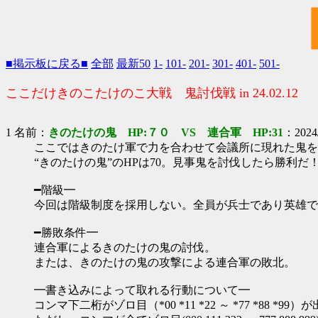
■掲示板に戻る■
全部
最新50
1-
101-
201-
301-
401-
501-
ここだけきのこたけのこ大戦 鬼討伐戦 in 24.02.12
1 名前：
きのたけの鬼 HP:７０ VS 連合軍 HP:31
：2024/
ここではきのたけ軍で力を合わせて会議所に現れた鬼を
“きのたけの鬼”のHPは70。見事鬼を討伐したら勝利だ
━階級━
今回は階級制度を採用しない。全員が兵士であり英雄で
━勝敗条件━
連合軍によるきのたけの鬼の討伐。
または、きのたけの鬼の攻撃による連合軍の敗北。
━書き込みによって取れる行動について━
コンマ下二桁がゾロ目（*00 *11 *22 ～ *77 *88 