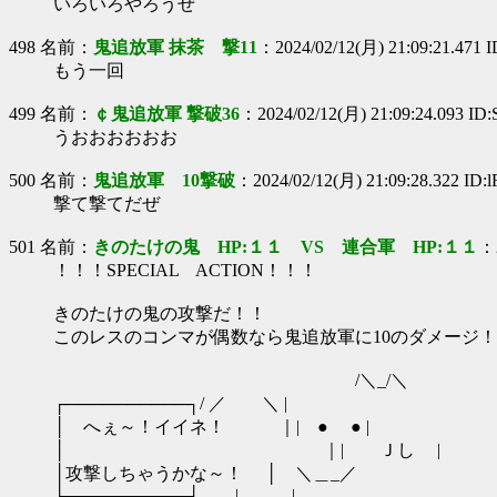
いろいろやろうぜ
498 名前：
鬼追放軍 抹茶 撃11
：2024/02/12(月) 21:09:21.471 
もう一回
499 名前：
￠鬼追放軍 撃破36
：2024/02/12(月) 21:09:24.093 ID
うおおおおおお
500 名前：
鬼追放軍 10撃破
：2024/02/12(月) 21:09:28.322 ID:
撃て撃てだぜ
501 名前：
きのたけの鬼 HP:１１ VS 連合軍 HP:１１
：2
！！！SPECIAL ACTION！！！
きのたけの鬼の攻撃だ！！
このレスのコンマが偶数なら鬼追放軍に10のダメージ
/＼_/＼
┌──────────┐/ ／ ＼ |
│ へぇ～！イイネ！ ｜| ● ● |
│ ｜| Ｊし |
│攻撃しちゃうかな～！ │ ＼＿_／
└──────────┘ | |