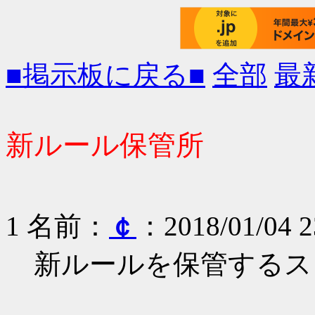
■掲示板に戻る■
全部
最
新ルール保管所
1 名前：
￠
：2018/01/04 2
新ルールを保管するス