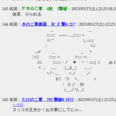
143 名前：
㌣きのこ軍 4枚 3撃破
：2023/05/27(土) 22:25:18.
抹茶、スられる
144 名前：
きのこ軍参謀 Ｂ‘Ｚ 撃4 コ7
：2023/05/27(土) 22:25
＿ ＿
/::::::;ゝ-──- ､._/::::::ヽ
ヾ-"´ ＼::::::|
/ ヾﾉ
,,.r/ ＿ ＿ ヽ
,'::;'| /::::::ヽ /::::::ヽ|
:l l （::::::・ﾉ ▼ ヽ・:::::）l 
ヽ` ､ ､､､ （_人_） ､､､/
ヽ!`ｰ ､_ ヽノ ／
(( ( つ ヽ、 ♪
〉 とノ )))
（__ノ^(＿)
145 名前：
たけのこ軍 791 撃破0 ｺｲﾝ5
：2023/05/27(土) 22:25:
>>131
ヌッコ大丈夫か！お大事にしてにゃ...