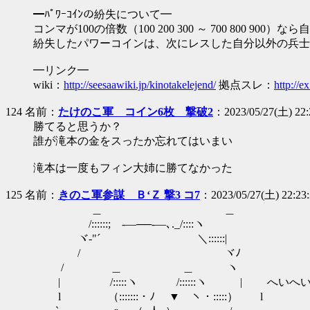
━ﾊﾟﾜｰｺｲﾝの紛失について━
コンマが100の倍数（100 200 300 ～ 700 800 9
紛失したパワーコインは、次にレスした自分以外の兵士
━リンク━
wiki：
http://seesaawiki.jp/kinotakelejend/
拠点スレ：
http://e
124 名前：
たけのこ軍 コイン6枚 撃破2
：2023/05/27(土) 22:
勝てると思うか？
誰が滝本の金をスったか忘れてはいまい
滝本は一度もフィン大姉に勝てなかった
125 名前：
きのこ軍参謀 Ｂ‘Ｚ 撃3 コ7
：2023/05/27(土) 22:23
＿ ＿
/::::::;ゝ-―──-―､._/::::ヽ
ヾ-"´ ＼::::::|
/ ヾﾉ
/ ＿ ＿ ヽ
| /:::::ヽ /::::::ヽ | へいへ
l （:::::::・ﾉ ▼ ヽ・:::::） l