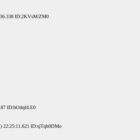
:36.338 ID:2KVsM/ZM0
187 ID:bOdqf4.E0
 22:25:11.621 ID:sjTqh0DMo