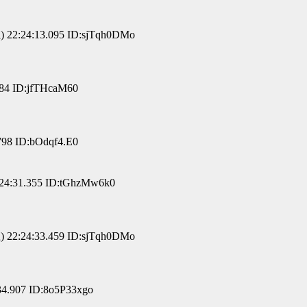
 22:24:13.095 ID:sjTqh0DMo
884 ID:jfTHcaM60
798 ID:bOdqf4.E0
24:31.355 ID:tGhzMw6k0
 22:24:33.459 ID:sjTqh0DMo
34.907 ID:8o5P33xgo