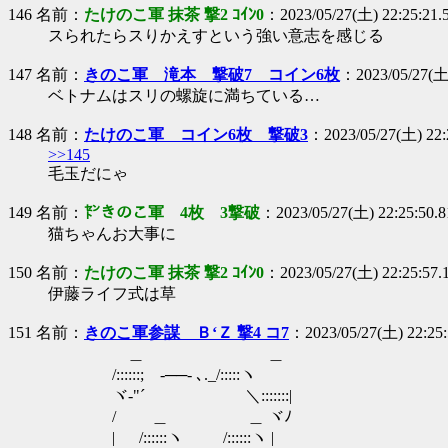
146 名前：
たけのこ軍 抹茶 撃2 ｺｲﾝ0
：2023/05/27(土) 22:25:21.
スられたらスりかえすという強い意志を感じる
147 名前：
きのこ軍 滝本 撃破7 コイン6枚
：2023/05/27(土)
ベトナムはスリの螺旋に満ちている…
148 名前：
たけのこ軍 コイン6枚 撃破3
：2023/05/27(土) 22:
>>145
毛玉だにゃ
149 名前：
㌣きのこ軍 4枚 3撃破
：2023/05/27(土) 22:25:50.
猫ちゃんお大事に
150 名前：
たけのこ軍 抹茶 撃2 ｺｲﾝ0
：2023/05/27(土) 22:25:57.
伊藤ライフ式は草
151 名前：
きのこ軍参謀 Ｂ‘Ｚ 撃4 コ7
：2023/05/27(土) 22:25
＿ ＿
/::::::;ゝ-──- ､._/:::::ヽ
ヾ-"´ ＼:::::::|
/ ＿ ＿ ヾﾉ
| /::::::ヽ /::::::ヽ |