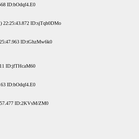
568 ID:bOdqf4.E0
 22:25:43.872 ID:sjTqh0DMo
25:47.963 ID:tGhzMw6k0
811 ID:jfTHcaM60
163 ID:bOdqf4.E0
:57.477 ID:2KVsM/ZM0