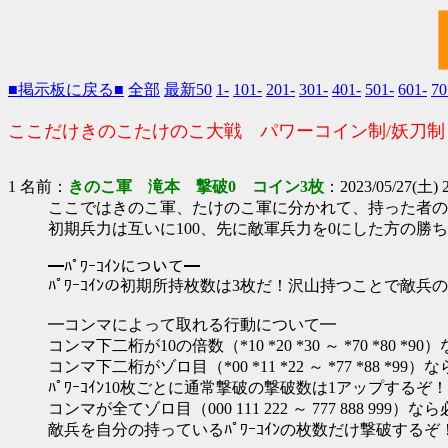
■掲示板に戻る■
全部
最新50
1-
101-
201-
301-
401-
501-
601-
70
ここだけきのこたけのこ大戦 パワーコイン制/妖刀制
1 名前：
きのこ軍 滝本 撃破0 コイン3枚
：2023/05/27(土) 2
ここではきのこ軍、たけのこ軍に分かれて、持った者の力
初期兵力は互いに100、先に敵軍兵力を0にした方の勝
━ﾊﾟﾜｰｺｲﾝについて━
ﾊﾟﾜｰｺｲﾝの初期所持枚数は3枚だ！沢山持つことで敵
━コンマによって取れる行動について━
コンマ下二桁が10の倍数（*10 *20 *30 ～ *70 *80 *9
コンマ下二桁がゾロ目（*00 *11 *22 ～ *77 *88 
ﾊﾟﾜｰｺｲﾝ10枚ごとに通常撃破の撃破数は1アップするぞ！
コンマが全てゾロ目（000 111 222 ～ 777 888 999）
敵兵を自分の持っているﾊﾟﾜｰｺｲﾝの枚数だけ撃破するぞ