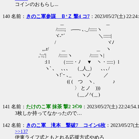
コインのおもらし...
140 名前：
きのこ軍参謀 Ｂ‘Ｚ 撃4 コ7
：2023/05/27(土) 22:24
＿ ＿
/::::::;ゝ-──- ､._/::::::ヽ
ヾ-"´ ＼::::::|
/ ヾﾉ
,,.r/ ＿ ＿ ヽ
,'::;'| /::::::ヽ /::::::ヽ|
:l l （::::::・ﾉ ▼ ヽ・:::::）l
ヽ` ､ ､､､ （_人_） ､､､/
ヽ!`ｰ ､_ ヽノ ／
(( ( つ ヽ、 ♪
〉 とノ )))
（__ノ^(＿)
141 名前：
たけのこ軍 抹茶 撃2 ｺｲﾝ0
：2023/05/27(土) 22:24:54.
3枚しか持ってなかったので…
142 名前：
きのこ軍 滝本 撃破7 コイン6枚
：2023/05/27(土)
>>137
伊東ライフ式ともとれる応援方式やめろ