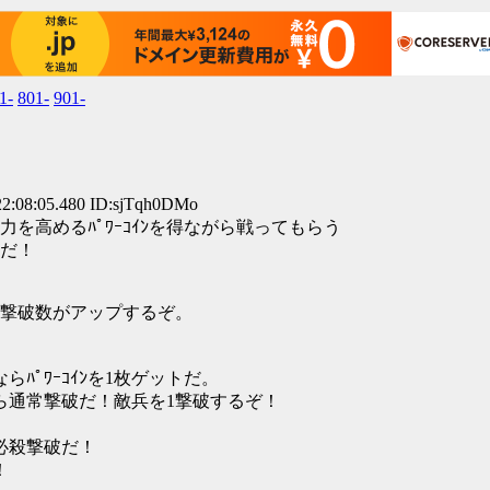
1-
801-
901-
2:08:05.480 ID:sjTqh0DMo
を高めるﾊﾟﾜｰｺｲﾝを得ながら戦ってもらう
ちだ！
兵の撃破数がアップするぞ。
0）ならﾊﾟﾜｰｺｲﾝを1枚ゲットだ。
*99）なら通常撃破だ！敵兵を1撃破するぞ！
なら必殺撃破だ！
！