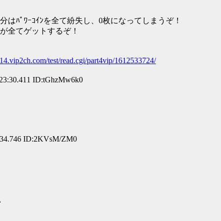
00）なら自分はﾊﾟﾜｰｺｲﾝを全て紛失し、0枚になってしまうぞ！
が全てゲットするぞ！
x14.vip2ch.com/test/read.cgi/part4vip/1612533724/
23:30.411 ID:tGhzMw6k0
:34.746 ID:2KVsM/ZM0
い