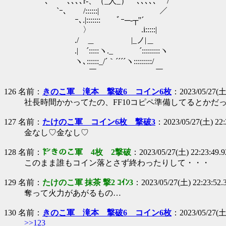
` ､ ､､､､r-、（_人_） ､､､､､ /
`ｰ､ /::::::| ／
ｰ､.|::::::: ﾞｰ─‐┬''´
〉 .i:::::|
./ ＿ |_ノ|＿
.| ´:::::ヽ._ ´:::::::::ヽ
ヽ､::::::_/´｀´´´´ヽ:::::::::/
￣ ￣
126 名前：
きのこ軍 滝本 撃破6 コイン6枚
：2023/05/27(土)
社長時間かかってたの、FF10コピペ準備してるとかだ
127 名前：
たけのこ軍 コイン6枚 撃破3
：2023/05/27(土) 22:
金なし♡金なし♡
128 名前：
㌣きのこ軍 4枚 2撃破
：2023/05/27(土) 22:23:49.
このまま誰もコイン落とさず終わったりして・・・
129 名前：
たけのこ軍 抹茶 撃2 ｺｲﾝ3
：2023/05/27(土) 22:23:52.
奪って火力があがるもの…
130 名前：
きのこ軍 滝本 撃破6 コイン6枚
：2023/05/27(土)
>>123