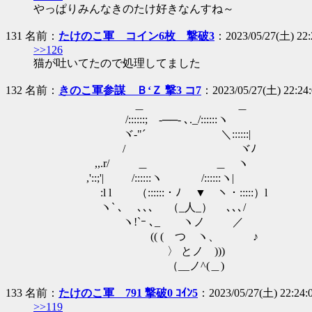
やっぱりみんなきのたけ好きなんすね～
131 名前：
たけのこ軍 コイン6枚 撃破3
：2023/05/27(土) 22:
>>126
猫が吐いてたので処理してました
132 名前：
きのこ軍参謀 Ｂ‘Ｚ 撃3 コ7
：2023/05/27(土) 22:24
＿ ＿
/::::::;ゝ-──- ､._/::::::ヽ
ヾ-"´ ＼::::::|
/ ヾﾉ
,,.r/ ＿ ＿ ヽ
,'::;'| /::::::ヽ /::::::ヽ|
:l l （::::::・ﾉ ▼ ヽ・:::::）l
ヽ` ､ ､､､ （_人_） ､､､/
ヽ!`ｰ ､_ ヽノ ／
(( ( つ ヽ、 ♪
〉 とノ )))
（__ノ^(＿)
133 名前：
たけのこ軍 791 撃破0 ｺｲﾝ5
：2023/05/27(土) 22:24:
>>119