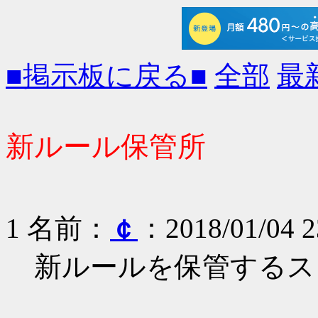
■掲示板に戻る■
全部
最
新ルール保管所
1 名前：
￠
：2018/01/04 2
新ルールを保管するス