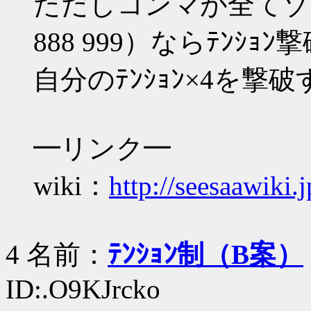
ただしコンマが全てゾロ目（
888 999）ならﾃﾝｼｮ
自分のﾃﾝｼｮﾝ×4を撃
━リンク━
wiki：
http://seesaawiki.
4 名前：
ﾃﾝｼｮﾝ制（B案）
ID:.O9KJrcko