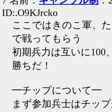
7 名前：
ギャンブル制
：2
ID:.O9KJrcko
ここではきのこ軍、た
で戦ってもらう
初期兵力は互いに100
勝ちだ！
━チップについて━
まず参加兵士はチップ