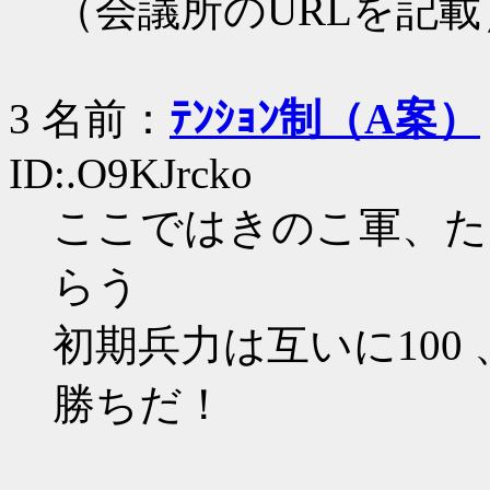
（会議所のURLを記載
3 名前：
ﾃﾝｼｮﾝ制（A案）
ID:.O9KJrcko
ここではきのこ軍、た
らう
初期兵力は互いに100
勝ちだ！