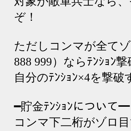
対象が敵軍兵士なら、そ
ぞ！
ただしコンマが全てゾロ目（
888 999）ならﾃﾝｼｮ
自分のﾃﾝｼｮﾝ×4を撃
━貯金ﾃﾝｼｮﾝについて━
コンマ下二桁がゾロ目