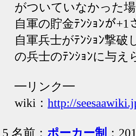
がついていなかった場
自軍の貯金ﾃﾝｼｮﾝが+
自軍兵士がﾃﾝｼｮﾝ撃破
の兵士のﾃﾝｼｮﾝに与
━リンク━
wiki：
http://seesaawiki.
5 名前：
ポーカー制
：2018