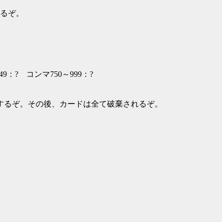
きるぞ。
49：? コンマ750～999：?
するぞ。その後、カードは全て破棄されるぞ。