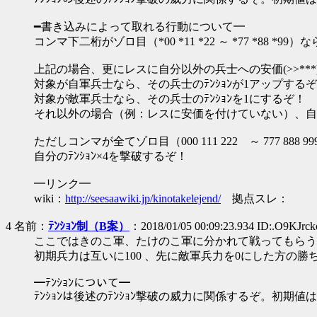
━書き込みによって取れる行動について━
コンマ下二桁がゾロ目（*00 *11 *22 ～ *77 *88 *99
上記の場合、更にレスに自分以外の兵士への安価(>>**
対象が自軍兵士なら、その兵士のﾃﾝｼｮﾝが1アップする
対象が敵軍兵士なら、その兵士のﾃﾝｼｮﾝを1にするぞ！
それ以外の場合（例：レスに安価を付けていない）、自分
ただしコンマが全てゾロ目（000 111 222 ～ 777 888 
自分のﾃﾝｼｮﾝ×4を撃破するぞ！
━リンク━
wiki：
http://seesaawiki.jp/kinotakelejend/
拠点スレ：
4 名前：
ﾃﾝｼｮﾝ制（B案）
：2018/01/05 00:09:23.934 ID:.O9KJrck
ここではきのこ軍、たけのこ軍に分かれて戦ってもらう
初期兵力は互いに100 、先に敵軍兵力を0にした方の勝
━ﾃﾝｼｮﾝについて━
ﾃﾝｼｮﾝは後述のﾃﾝｼｮﾝ撃破の威力に関係するぞ。初期値は