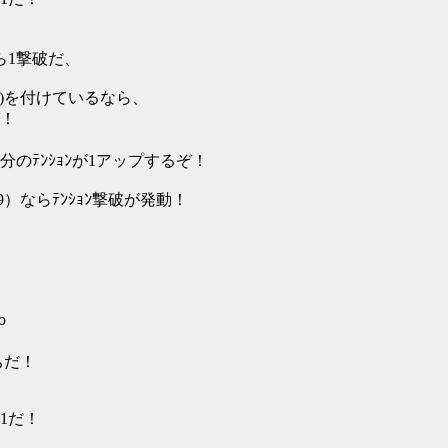
）なら1撃破だ、
*)を付けているなら、
ぞ！
のﾃﾝｼｮﾝが1アップするぞ！
999）ならﾃﾝｼｮﾝ撃破が発動！
o
ちだ！
1だ！