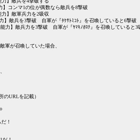
【能力】敵兵を4撃破する
ﾝ 【能力】コンマ1の位が偶数なら敵兵を8撃破
【能力】敵軍兵力を2吸収
能力】敵兵を3撃破 自軍が『ﾀｹｻﾄﾐｺﾄ』を召喚していると6撃破
能力】敵兵力を3撃破 自軍が『ﾔﾏｷﾉｵﾛﾁ』を召喚していると3
敵軍が召喚していた場合、
、
所のURLを記載）
o
ちだ！
1だ！