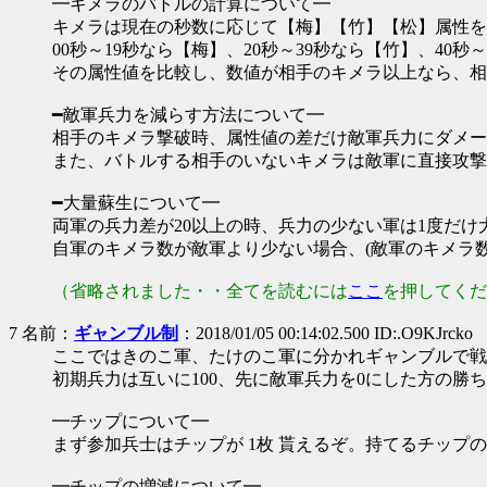
━キメラのバトルの計算について━
キメラは現在の秒数に応じて【梅】【竹】【松】属性を
00秒～19秒なら【梅】、20秒～39秒なら【竹】、40
その属性値を比較し、数値が相手のキメラ以上なら、相
━敵軍兵力を減らす方法について━
相手のキメラ撃破時、属性値の差だけ敵軍兵力にダメー
また、バトルする相手のいないキメラは敵軍に直接攻撃
━大量蘇生について━
両軍の兵力差が20以上の時、兵力の少ない軍は1度だけ
自軍のキメラ数が敵軍より少ない場合、(敵軍のキメラ数
（省略されました・・全てを読むには
ここ
を押してくだ
7 名前：
ギャンブル制
：2018/01/05 00:14:02.500 ID:.O9KJrcko
ここではきのこ軍、たけのこ軍に分かれギャンブルで戦
初期兵力は互いに100、先に敵軍兵力を0にした方の勝
━チップについて━
まず参加兵士はチップが 1枚 貰えるぞ。持てるチップの
━チップの増減について━