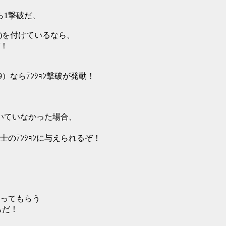
）なら1撃破だ、
*)を付けているなら、
ぞ！
999）ならﾃﾝｼｮﾝ撃破が発動！
いていなかった場合、
士のﾃﾝｼｮﾝに与えられるぞ！
ってもらう
ちだ！