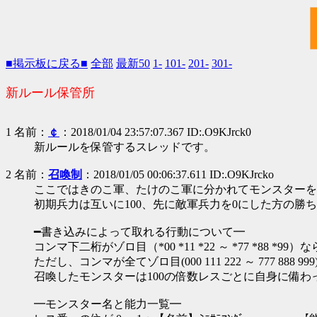
■掲示板に戻る■
全部
最新50
1-
101-
201-
301-
新ルール保管所
1 名前：
￠
：2018/01/04 23:57:07.367 ID:.O9KJrck0
新ルールを保管するスレッドです。
2 名前：
召喚制
：2018/01/05 00:06:37.611 ID:.O9KJrcko
ここではきのこ軍、たけのこ軍に分かれてモンスターを
初期兵力は互いに100、先に敵軍兵力を0にした方の勝
━書き込みによって取れる行動について━
コンマ下二桁がゾロ目（*00 *11 *22 ～ *77 *88 *99
ただし、コンマが全てゾロ目(000 111 222 ～ 777 
召喚したモンスターは100の倍数レスごとに自身に備わ
━モンスター名と能力一覧━