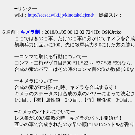
━リンク━
wiki：
http://seesaawiki.jp/kinotakelejend/
拠点スレ：
6 名前：
キメラ制
：2018/01/05 00:12:02.724 ID:.O9KJrcko
ここではきのこ軍、たけのこ軍に分かれてキメラを合成
初期兵力は互いに100、先に敵軍兵力を0にした方の勝
━コンマで取れる行動について━
コンマ下二桁がゾロ目(*00 *11 *22 ～ *77 *88 *9
合成の素のパワーはその時のコンマ百の位の数値(※0な
━キメラについて━
合成の素が3つ揃った時、キメラを合成するぞ！
キメラのステータスは合成の素のパワーによって決定さ
1つ目…【梅】属性値 2つ目…【竹】属性値 3つ目…
━キメラのバトルについて━
レス番が100の倍数の時、キメラのバトル開始だ！
互いの軍で合成されたのが早い順に1vs1のバトルが割