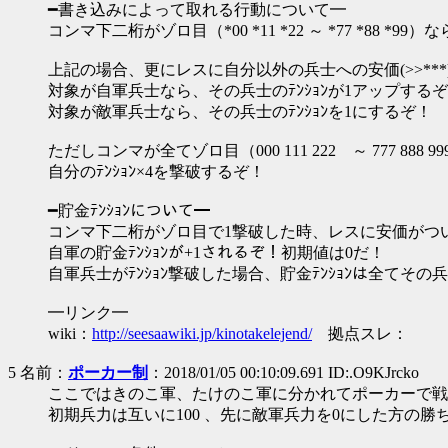
━書き込みによって取れる行動について━
コンマ下二桁がゾロ目（*00 *11 *22 ～ *77 *88 *99
上記の場合、更にレスに自分以外の兵士への安価(>>**
対象が自軍兵士なら、その兵士のﾃﾝｼｮﾝが1アップする
対象が敵軍兵士なら、その兵士のﾃﾝｼｮﾝを1にするぞ！
ただしコンマが全てゾロ目（000 111 222 ～ 777 888 
自分のﾃﾝｼｮﾝ×4を撃破するぞ！
━貯金ﾃﾝｼｮﾝについて━
コンマ下二桁がゾロ目で1撃破した時、レスに安価がつ
自軍の貯金ﾃﾝｼｮﾝが+1されるぞ！初期値は0だ！
自軍兵士がﾃﾝｼｮﾝ撃破した場合、貯金ﾃﾝｼｮﾝは全てその兵
━リンク━
wiki：
http://seesaawiki.jp/kinotakelejend/
拠点スレ：
5 名前：
ポーカー制
：2018/01/05 00:10:09.691 ID:.O9KJrcko
ここではきのこ軍、たけのこ軍に分かれてポーカーで戦
初期兵力は互いに100 、先に敵軍兵力を0にした方の勝