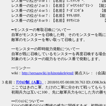
レス番一の位が 0 or 1：【名前】ﾐﾆｻﾗﾏﾝﾀﾞｰ. 
レス番一の位が 2 or 3：【名前】ｼﾞｬｲｱﾝﾄｶﾌﾟﾘｺｰ
レス番一の位が 4 or 5：【名前】ﾅｰｶﾞｴﾝｾﾞﾙ 
レス番一の位が 6 or 7：【名前】ﾔﾏｷﾉｵﾛﾁ. 【
レス番一の位が 8 or 9：【名前】ﾀｹｻﾄﾐｺﾄ 【
━モンスターの奪取召喚について━
自軍がモンスターを召喚した時、そのモンスターを既に
敵軍のモンスターを奪い取って召喚します。
━モンスターの即時能力発動について━
自軍が既に召喚しているモンスターを再度召喚する場合
対象のモンスターの能力をそのレス番で発動します。
━リンク━
wiki：
http://seesaawiki.jp/kinotakelejend/
拠点スレ：（会議
3 名前：
ﾃﾝｼｮﾝ制（A案）
：2018/01/05 00:08:39.763 ID:.O9KJrck
ここではきのこ軍、たけのこ軍に分かれて戦ってもらう
初期兵力は互いに100 、先に敵軍兵力を0にした方の勝
━ﾃﾝｼｮﾝについて━
ﾃﾝｼｮﾝの後述のﾃﾝｼｮﾝ撃破の威力に関係するぞ。初期値は