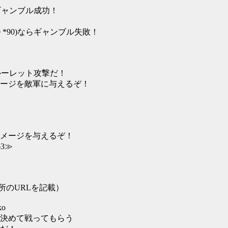
)ならギャンブル成功！
*80 *90)ならギャンブル失敗！
なら、ルーレット攻撃だ！
ージを敵軍に与えるぞ！
、
メージを与えるぞ！
3≫
所のURLを記載）
ko
決めて戦ってもらう