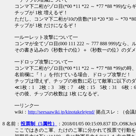
コンマ下二桁がゾロ目(*00 *11 *22 ～ *77 *88 *99
チップが 1枚 増えるぞ！
ただし、コンマ下二桁が10の倍数(*10 *20 *30 ～ *70 
チップが 1枚 だけになるぞ！
━ルーレット攻撃について━
コンマが全てゾロ目(000 111 222 ～ 777 888 999)
その書き込みの《秒数十の位》＋《秒数一の位》のダメ
━ドロップ攻撃について━
コンマ下二桁がゾロ目(*00 *11 *22 ～ *77 *88 *99)の時
名前欄に『！』を付けている場合、ドロップ攻撃だ！
チップは増えず、チップの枚数に応じて敵軍に以下のダ
≪1枚：1 2枚：3 3枚：7 4枚：15 5枚：31 6枚：6
その後、チップの枚数は 1枚 になるぞ。
━リンク━
wiki：
http://seesaawiki.jp/kinotakelejend/
拠点スレ：（会議
8 名前：
投票制（5属性）
：2018/01/05 00:15:09.837 ID:.O9KJrc
ここではきのこ軍、たけのこ軍に分かれて投票で行動を