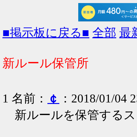
■掲示板に戻る■
全部
最
新ルール保管所
1 名前：
￠
：2018/01/04 2
新ルールを保管するス