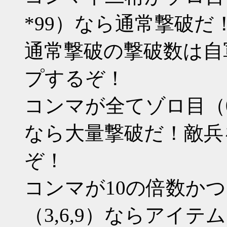
*99）なら通常撃破だ
通常撃破の撃破数は自
プするぞ！
コンマが全てゾロ目（000 11
なら大量撃破だ！敵兵
ぞ！
コンマが10の倍数か
（3,6,9）ならアイテ