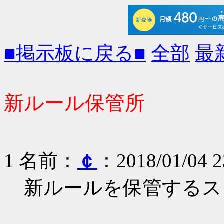
■掲示板に戻る■
全部
最
新ルール保管所
1 名前：
￠
：2018/01/04 2
新ルールを保管するス