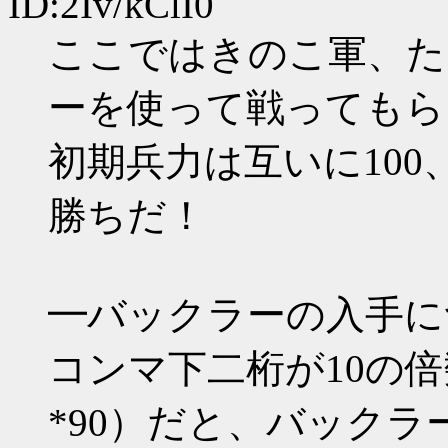
ID:2Iv/kClI0
ここではきのこ軍、た
ーを使って戦ってもら
初期兵力は互いに100
勝ちだ！
━バックラーの入手に
コンマ下二桁が10の倍数（*1
*90）だと、バック