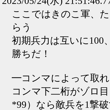
2023/05/24(水) 21:51:46.77
ここではきのこ軍、た
らう
初期兵力は互いに100
勝ちだ！
━コンマによって取れ
コンマ下二桁がゾロ目（*00 
*99）なら敵兵を1撃