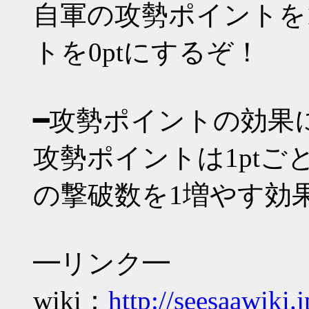
自軍の攻勢ポイントを
トを0ptにするぞ！
━攻勢ポイントの効果
攻勢ポイントは1pt
の撃破数を1増やす効
━リンク━
wiki：
http://seesaawiki.