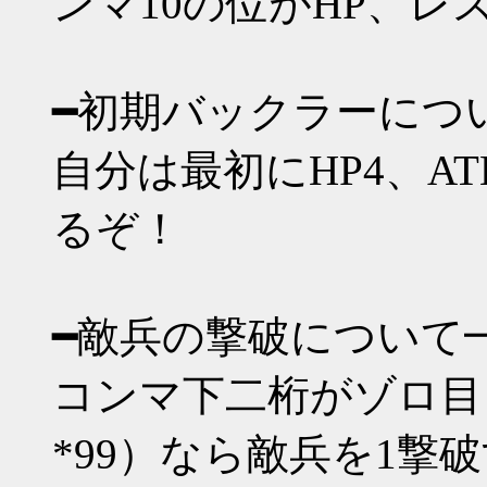
ンマ10の位がHP、レ
━初期バックラーにつ
自分は最初にHP4、A
るぞ！
━敵兵の撃破について
コンマ下二桁がゾロ目（*00 
*99）なら敵兵を1撃